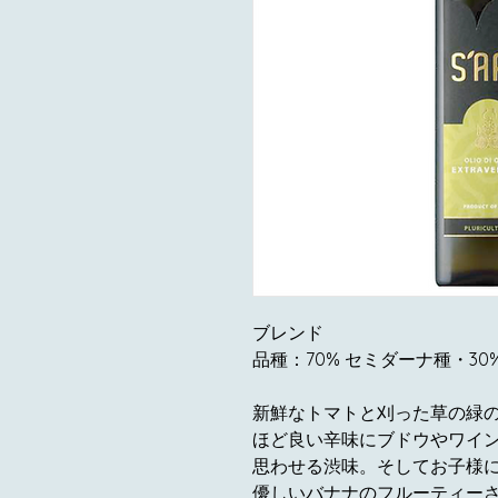
ブレンド
品種：70% セミダーナ種・30
新鮮なトマトと刈った草の緑
ほど良い辛味にブドウやワイ
思わせる渋味。そしてお子様
優しいバナナのフルーティー