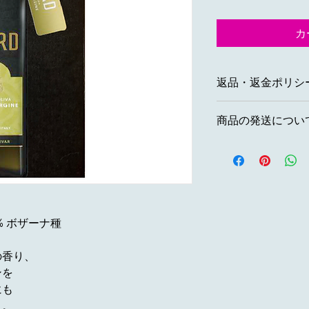
カ
返品・返金ポリシ
商品到着日より10
商品の発送につい
・お届けの商品がご
・当店での商品購入
※ 税別1万円以下の
返品は不可）
が発生いたします。
・弊社の発生した損
※ 税別1万円以上の
す。
※事前に弊社へご連
※ 注文後の3営業日
けできません。故意
% ボザーナ種
される場合は、お受
の香り、
ンを
にも
さ。