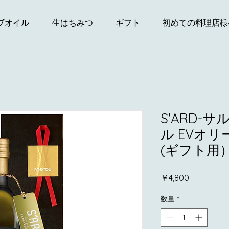
ブオイル
生はちみつ
ギフト
初めての料理店様
S'ARD-
ル EVオリ
(ギフト用
価
￥4,800
格
数量
*