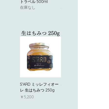
トラベル 500ml
クラベル 500ml
在庫なし
在庫なし
生はちみつ 250g
S'ARD ミッレフィオー
S'ARD マッキア メディ
レ 生はちみつ 250g
テラネア 生はちみつ
250g
価格
￥5,200
価格
￥5,200