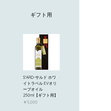
ギフト用
S'ARD-サルド ホワ
S'ARD-サルド ブラ
イトラベル EVオリ
ック ラベル EVオリ
ーブオイル
ーブオイル 250ml
250ml【ギフト用】
(ギフト用）
価格
価格
￥5,000
￥4,800